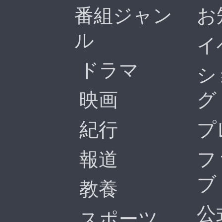
番組ジャン
お
ル
イ
ドラマ
シ
映画
グ
紀行
プ
報道
フ
ブ
教養
公
スポーツ