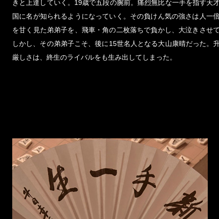
きと上達していく。19歳で五段の腕前。痛烈無比な一手を指す天
国に名が知られるようになっていく。その負けん気の強さは人一
を甘く見た弟弟子を、飛車・角の二枚落ちで負かし、大泣きさせ
しかし、その弟弟子こそ、後に15世名人となる大山康晴だった。
厳しさは、終生のライバルをも生み出してしまった。