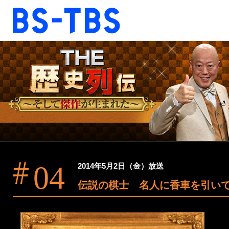
BS-TBS
BS-TBS
ドラマ
映画
報道
教養
音楽
エンタメ
ファンクラブ
04
2014年5月2日（金）放送
視聴方法
4K放送
伝説の棋士 名人に香車を引い
ショッピング
公式SNS
ご意見・ご感想
会社情報