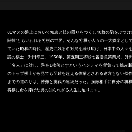
81マスの盤上において知恵と技の限りをつくし40枚の駒をぶつけ
闘技”ともいわれる将棋の世界。そんな将棋が人々の一大娯楽とし
ていた昭和の時代、歴史に残る名対局を繰り広げ、日本中の人々
説の棋士・升田幸三。1956年、第五期王将戦七番勝負第四局。升
「名人」に対し、駒を1枚落とすというハンディを背負って挑み
のトップ棋士から見ても至難を超える偉業とされる途方もない傑
までの道のりは、苦難と挑戦の連続だった。強敵相手に自分の将
将棋に命を捧げた男の知られざる人生に迫ります。