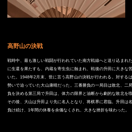
高野山の決戦
戦時中、最も激しい戦闘が行われていた南方戦線へと送り込まれ
に生還を果たすも、内蔵を寄生虫に蝕まれ、戦後の升田に大きな
いた。1948年2月末、世に言う高野山の決戦が行われる。対する
勢いで迫っていた大山康晴だった。三番勝負の一局目は敗北、二
負を決める第三局で升田は、体力の限界と油断から劇的な敗北を
その後、大山は升田より先に名人となり、将棋界に君臨。升田は
負け続け、1年間の休養を余儀なくされ、大きな挫折を味わった。