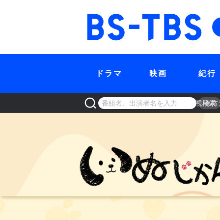
BS-TBS
ドラマ
映画
紀行
視聴方
検索