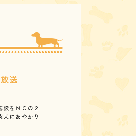
4
放送
施設をＭＣの２
柴犬にあやかり