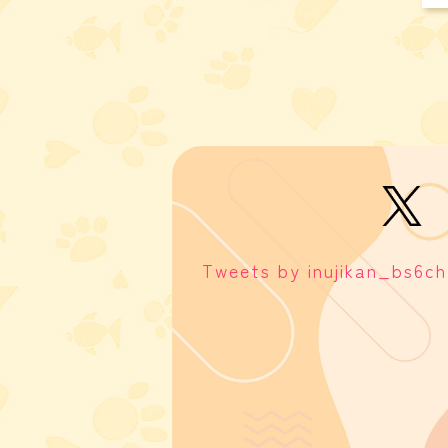
Tweets by inujikan_bs6ch