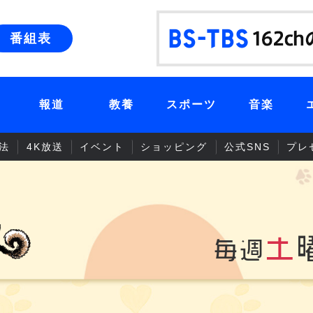
番組表
報道
教養
スポーツ
音楽
法
4K放送
イベント
ショッピング
公式SNS
プレ
土
毎週